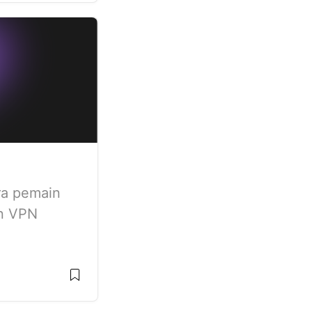
ra pemain
an VPN