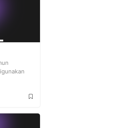
mun
digunakan