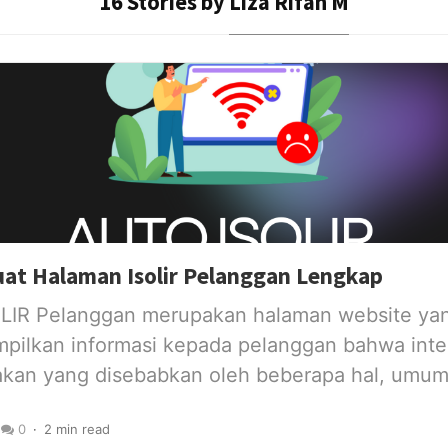
16 Stories by
Liza Rifan M
at Halaman Isolir Pelanggan Lengkap
LIR Pelanggan merupakan halaman website yan
pilkan informasi kepada pelanggan bahwa inter
akan yang disebabkan oleh beberapa hal, umum
0
2 min read