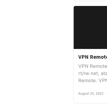
VPN Remote
VPN Remote 
rt/rw net, 
Remote. VPN 
August 25, 2022