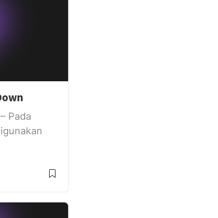
 Down
 – Pada
 digunakan