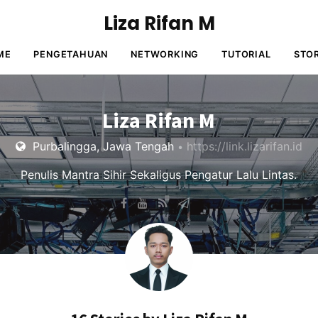
Liza Rifan M
ME
PENGETAHUAN
NETWORKING
TUTORIAL
STO
Liza Rifan M
Purbalingga, Jawa Tengah
https://link.lizarifan.id
•
Penulis Mantra Sihir Sekaligus Pengatur Lalu Lintas.