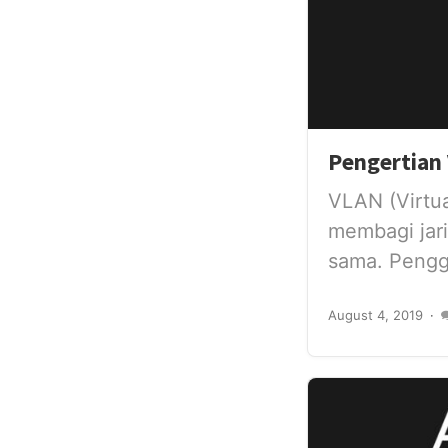
Pengertian 
VLAN (Virtu
membagi jari
sama. Pengg
August 4, 2019